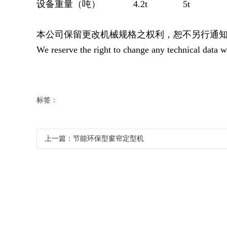
设备重量（吨） 4.2t 5t
本公司保留更改机械规格之权利，恕不另行通
We reserve the right to change any technical data wi
标签：
上一篇：
节能环保型窗帘定型机