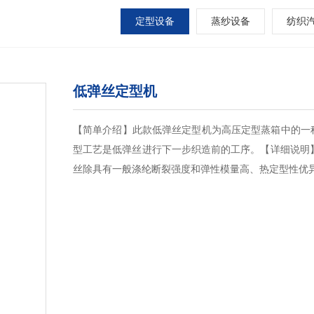
定型设备
蒸纱设备
纺织
低弹丝定型机
【简单介绍】此款低弹丝定型机为高压定型蒸箱中的一
型工艺是低弹丝进行下一步织造前的工序。【详细说明】
丝除具有一般涤纶断裂强度和弹性模量高、热定型性优异、