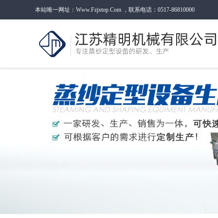
本站唯一网址：Www.Fzjxtop.Com ，联系电话：0517-86810000